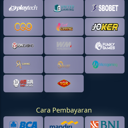
Cara Pembayaran