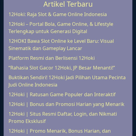
Artikel Terbaru
12Hoki: Raja Slot & Game Online Indonesia
12Hoki – Portal Bola, Game Online, & Lifestyle
Terlengkap untuk Generasi Digital
12HOKI Bawa Slot Online ke Level Baru: Visual
Sinematik dan Gameplay Lancar
Platform Resmi dan Berlisensi 12Hoki
“Rahasia Slot Gacor 12Hoki, JP Besar Menanti!”
Buktikan Sendiri! 12Hoki Jadi Pilihan Utama Pecinta
Judi Online Indonesia
12Hoki | Ratusan Game Populer dan Interaktif
12Hoki | Bonus dan Promosi Harian yang Menarik
12Hoki | Situs Resmi Daftar, Login, dan Nikmati
Promo Eksklusif
12Hoki | Promo Menarik, Bonus Harian, dan