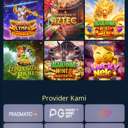
Provider Kami