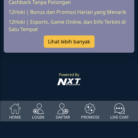
Cashback Tanpa Potongan
12Hoki | Bonus dan Promosi Harian yang Menarik
12Hoki | Esports, Game Online, dan Info Terkini di
Satu Tempat
Lihat lebih banyak
Powered By
HOME
LOGIN
DAFTAR
PROMOSI
LIVE CHAT