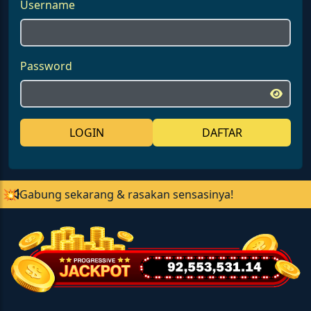
Username
Password
LOGIN
DAFTAR
sekarang & rasakan sensasinya!