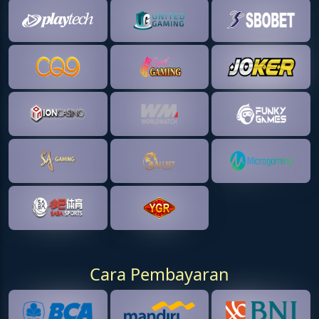
Cara Pembayaran