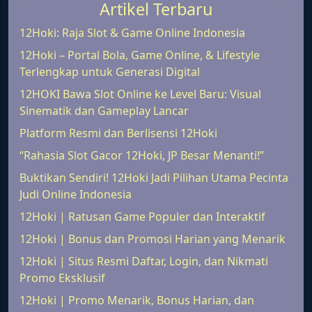
Artikel Terbaru
12Hoki: Raja Slot & Game Online Indonesia
12Hoki – Portal Bola, Game Online, & Lifestyle
Terlengkap untuk Generasi Digital
12HOKI Bawa Slot Online ke Level Baru: Visual
Sinematik dan Gameplay Lancar
Platform Resmi dan Berlisensi 12Hoki
“Rahasia Slot Gacor 12Hoki, JP Besar Menanti!”
Buktikan Sendiri! 12Hoki Jadi Pilihan Utama Pecinta
Judi Online Indonesia
12Hoki | Ratusan Game Populer dan Interaktif
12Hoki | Bonus dan Promosi Harian yang Menarik
12Hoki | Situs Resmi Daftar, Login, dan Nikmati
Promo Eksklusif
12Hoki | Promo Menarik, Bonus Harian, dan