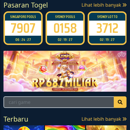
Pasaran Togel
Lihat lebih banyak
SYDNEY POOLS
SYDNEY LOTTO
SINGAPORE POOLS
0158
3712
7907
02 : 19 : 26
02 : 19 : 26
06 : 24 : 26
Terbaru
Lihat lebih banyak