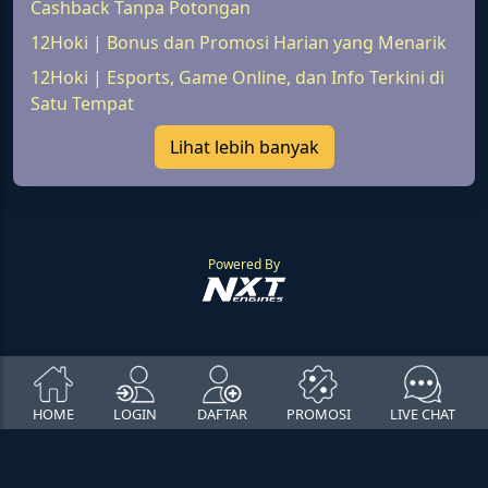
Cashback Tanpa Potongan
12Hoki | Bonus dan Promosi Harian yang Menarik
12Hoki | Esports, Game Online, dan Info Terkini di
Satu Tempat
Lihat lebih banyak
Powered By
HOME
LOGIN
DAFTAR
PROMOSI
LIVE CHAT