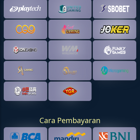
Cara Pembayaran