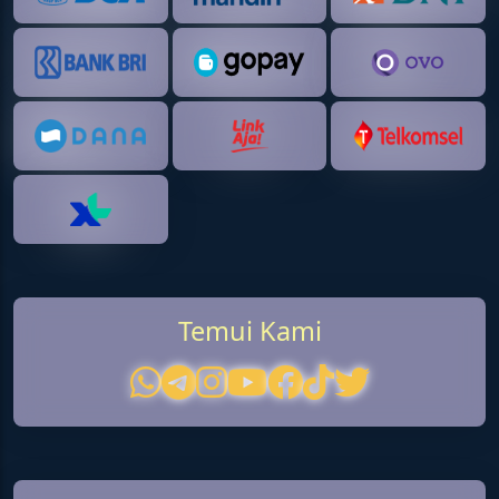
Temui Kami