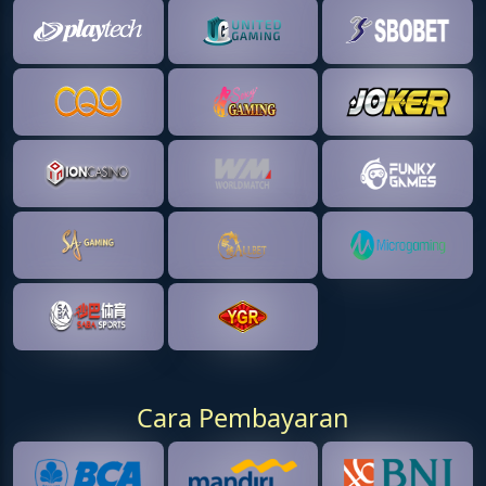
Cara Pembayaran