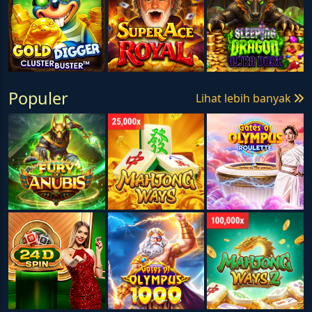
Populer
Lihat lebih banyak