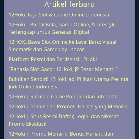
Artikel Terbaru
12Hoki: Raja Slot & Game Online Indonesia
12Hoki – Portal Bola, Game Online, & Lifestyle
Terlengkap untuk Generasi Digital
12HOKI Bawa Slot Online ke Level Baru: Visual
Sinematik dan Gameplay Lancar
Platform Resmi dan Berlisensi 12Hoki
“Rahasia Slot Gacor 12Hoki, JP Besar Menanti!”
Buktikan Sendiri! 12Hoki Jadi Pilihan Utama Pecinta
Judi Online Indonesia
12Hoki | Ratusan Game Populer dan Interaktif
12Hoki | Bonus dan Promosi Harian yang Menarik
12Hoki | Situs Resmi Daftar, Login, dan Nikmati
Promo Eksklusif
12Hoki | Promo Menarik, Bonus Harian, dan