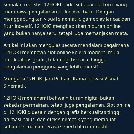
semakin realistis. 12HOKI hadir sebagai platform yang
membawa pengalaman ini ke level baru. Dengan
menggabungkan visual sinematik, gameplay lancar, dan
fitur inovatif, 12HOKI menghadirkan hiburan online
yang bukan hanya seru, tetapi juga memanjakan mata.
Artikel ini akan mengulas secara mendalam bagaimana
12HOKI membawa slot online ke era modern: mulai
dari kualitas grafis, teknologi terbaru, hingga
pengalaman pengguna yang lebih imersif.
Mengapa 12HOKI Jadi Pilihan Utama Inovasi Visual
Sinematik
12HOKI memahami bahwa hiburan digital bukan
sekadar permainan, tetapi juga pengalaman. Slot online
di 12HOKI didesain dengan grafis berkualitas tinggi,
animasi halus, dan efek sinematik yang membuat
setiap permainan terasa seperti film interaktif.