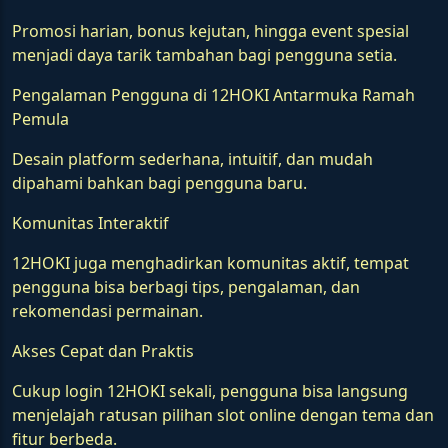
Promosi harian, bonus kejutan, hingga event spesial
menjadi daya tarik tambahan bagi pengguna setia.
Pengalaman Pengguna di 12HOKI Antarmuka Ramah
Pemula
Desain platform sederhana, intuitif, dan mudah
dipahami bahkan bagi pengguna baru.
Komunitas Interaktif
12HOKI juga menghadirkan komunitas aktif, tempat
pengguna bisa berbagi tips, pengalaman, dan
rekomendasi permainan.
Akses Cepat dan Praktis
Cukup login 12HOKI sekali, pengguna bisa langsung
menjelajah ratusan pilihan slot online dengan tema dan
fitur berbeda.