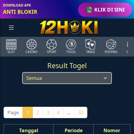
DOWNLOAD APK
KLIK DI SINI
ANTI BLOKIR
SLOT
CASINO
SPORT
TOGEL
TABLE
FISHING
COCK
Result Togel
Page
1
2
3
4
...
32
Tanggal
Periode
Nomor