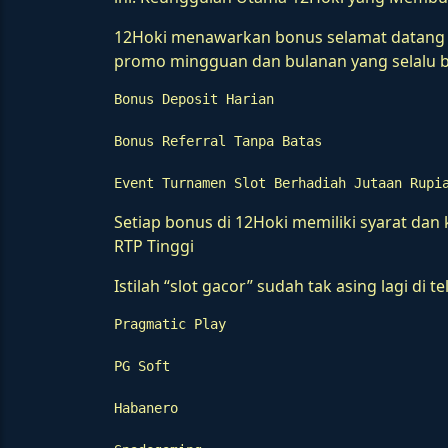
12Hoki menawarkan bonus selamat datang h
promo mingguan dan bulanan yang selalu b
Bonus Deposit Harian

Bonus Referral Tanpa Batas

Setiap bonus di 12Hoki memiliki syarat dan
RTP Tinggi
Istilah “slot gacor” sudah tak asing lagi di 
Pragmatic Play

PG Soft

Habanero
