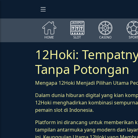
HOME
SLOT
CASINO
SPOR
12Hoki: Tempatny
Tanpa Potongan
Mengapa 12Hoki Menjadi Pilihan Utama Peci
Dalam dunia hiburan digital yang kian kompe
12Hoki menghadirkan kombinasi sempurna a
pemain slot di Indonesia.
Platform ini dirancang untuk memberikan
tampilan antarmuka yang modern dan layan
ini. Keunggulan Utama 12Hoki yang Membu