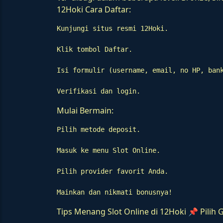
12Hoki Cara Daftar:
Kunjungi situs resmi 12Hoki.

Klik tombol Daftar.

Isi formulir (username, email, no HP, bank
Mulai Bermain:
Pilih metode deposit.

Masuk ke menu Slot Online.

Pilih provider favorit Anda.

Tips Menang Slot Online di 12Hoki 📌 Pilih