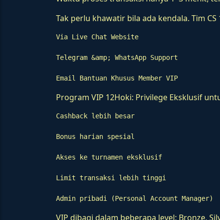
Tak perlu khawatir bila ada kendala. Tim CS
Via Live Chat Website

Telegram &amp; WhatsApp Support

Program VIP 12Hoki: Privilege Eksklusif u
Cashback lebih besar

Bonus harian spesial

Akses ke turnamen eksklusif

Limit transaksi lebih tinggi

VIP dibagi dalam beberapa level: Bronze, S