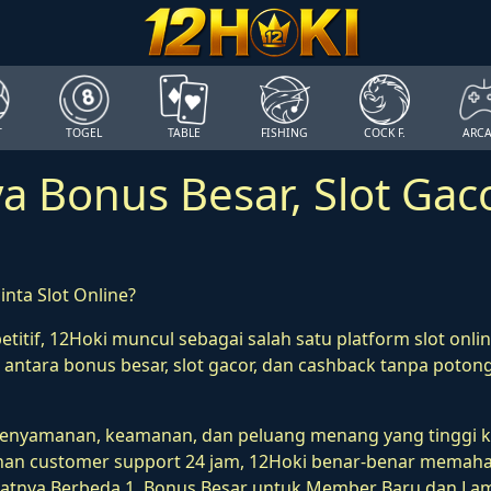
T
TOGEL
TABLE
FISHING
COCK F.
ARC
a Bonus Besar, Slot Gac
nta Slot Online?
titif, 12Hoki muncul sebagai salah satu platform slot onlin
ntara bonus besar, slot gacor, dan cashback tanpa poto
 kenyamanan, keamanan, dan peluang menang yang tinggi
an customer support 24 jam, 12Hoki benar-benar memaham
atnya Berbeda 1. Bonus Besar untuk Member Baru dan La