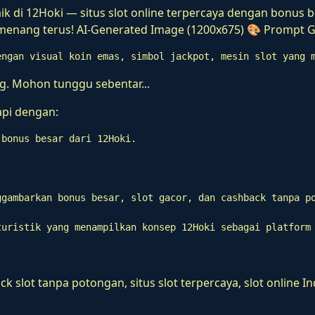
 di 12Hoki — situs slot online terpercaya dengan bonus be
menang terus! AI-Generated Image (1200x675) 🎨 Prompt 
. Mohon tunggu sebentar...
api dengan:
bonus besar dari 12Hoki.

gambarkan bonus besar, slot gacor, dan cashback tanpa po
ck slot tanpa potongan, situs slot terpercaya, slot online Ind