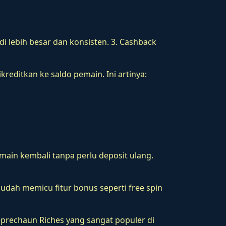
i lebih besar dan konsisten. 3. Cashback
editkan ke saldo pemain. Ini artinya:
main kembali tanpa perlu deposit ulang.
udah memicu fitur bonus seperti free spin
prechaun Riches yang sangat populer di