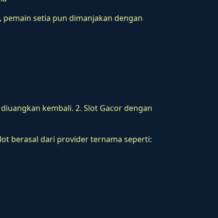
, pemain setia pun dimanjakan dengan
 diuangkan kembali. 2. Slot Gacor dengan
slot berasal dari provider ternama seperti: