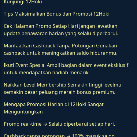
Kunjungi 12Hoki
Tips Maksimalkan Bonus dan Promosi 12Hoki
Cek Halaman Promo Setiap Hari Jangan lewatkan
update penawaran harian yang selalu diperbarui.
Manfaatkan Cashback Tanpa Potongan Gunakan
cashback untuk meningkatkan saldo hiburanmu.
Ikuti Event Spesial Ambil bagian dalam event eksklusif
untuk mendapatkan hadiah menarik.
Naikkan Level Membership Semakin tinggi levelmu,
semakin besar peluang meraih bonus premium.
Mengapa Promosi Harian di 12Hoki Sangat
Menguntungkan
Promo real-time → Selalu diperbarui setiap hari.
Cashback tanpa potongan → 100% masuk saldo