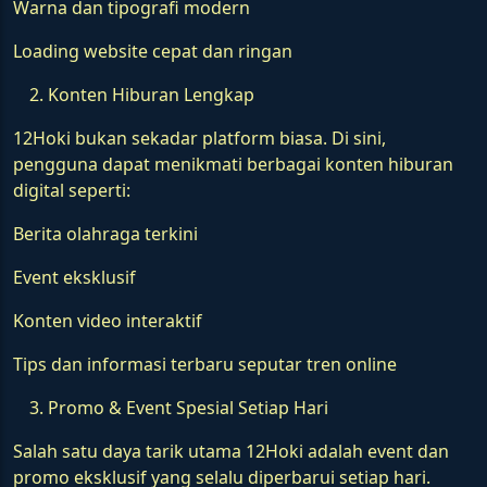
Warna dan tipografi modern
Loading website cepat dan ringan
Konten Hiburan Lengkap
12Hoki bukan sekadar platform biasa. Di sini,
pengguna dapat menikmati berbagai konten hiburan
digital seperti:
Berita olahraga terkini
Event eksklusif
Konten video interaktif
Tips dan informasi terbaru seputar tren online
Promo & Event Spesial Setiap Hari
Salah satu daya tarik utama 12Hoki adalah event dan
promo eksklusif yang selalu diperbarui setiap hari.