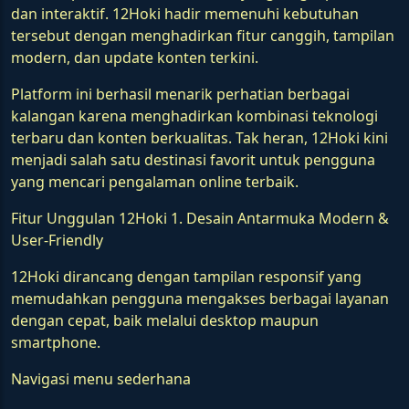
dan interaktif. 12Hoki hadir memenuhi kebutuhan
tersebut dengan menghadirkan fitur canggih, tampilan
modern, dan update konten terkini.
Platform ini berhasil menarik perhatian berbagai
kalangan karena menghadirkan kombinasi teknologi
terbaru dan konten berkualitas. Tak heran, 12Hoki kini
menjadi salah satu destinasi favorit untuk pengguna
yang mencari pengalaman online terbaik.
Fitur Unggulan 12Hoki 1. Desain Antarmuka Modern &
User-Friendly
12Hoki dirancang dengan tampilan responsif yang
memudahkan pengguna mengakses berbagai layanan
dengan cepat, baik melalui desktop maupun
smartphone.
Navigasi menu sederhana