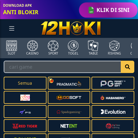
DOWNLOAD APK
KLIK DI SINI
ANTI BLOKIR
SLOT
CASINO
SPORT
TOGEL
TABLE
FISHING
COCK
Semua