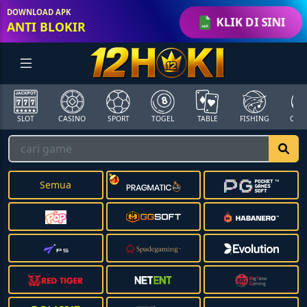
DOWNLOAD APK
KLIK DI SINI
ANTI BLOKIR
SLOT
CASINO
SPORT
TOGEL
TABLE
FISHING
COCK
Semua