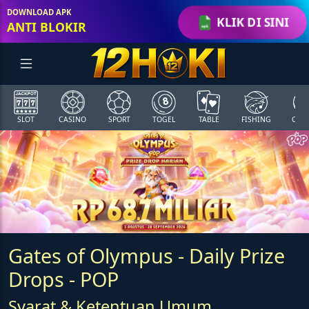
DOWNLOAD APK
KLIK DI SINI
ANTI BLOKIR
SLOT
CASINO
SPORT
TOGEL
TABLE
FISHING
COCK
Gates of Olympus - Daily Prize
Drops - POP
Syarat & Ketentuan Umum