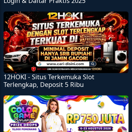
Login & Daftar Praktis 2025
12HOKI - Situs Terkemuka Slot
Terlengkap, Deposit 5 Ribu