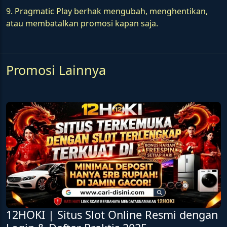
9. Pragmatic Play berhak mengubah, menghentikan,
atau membatalkan promosi kapan saja.
Promosi Lainnya
12HOKI | Situs Slot Online Resmi dengan